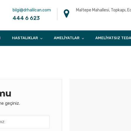
bilgi@drhalilcan.com
Maltepe Mahallesi, Topkapı, E
444 6 623
I
HASTALIKLAR
AMELIYATLAR
AMELIYATSIZ TEDA
rmu
me geçiniz.