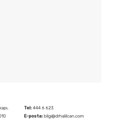
kapı,
Tel:
444 6 623
4010
E-posta:
bilgi@drhalilcan.com