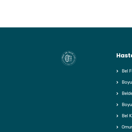
Hasta
Bel Fı
Boyun
Belde
Boyun
Bel 
Omurg