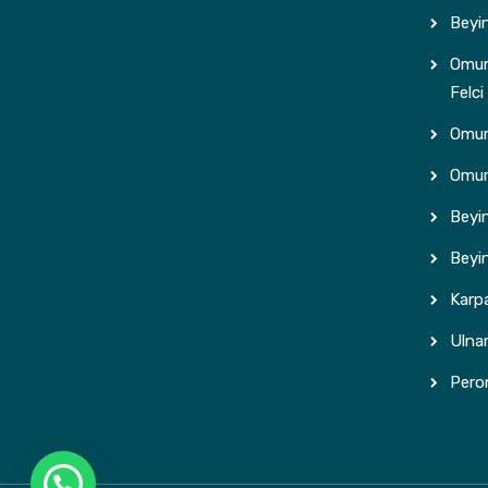
Beyin
Omuri
Felci
Omuri
Omur
Beyi
Beyi
Karp
Ulnar
Peron