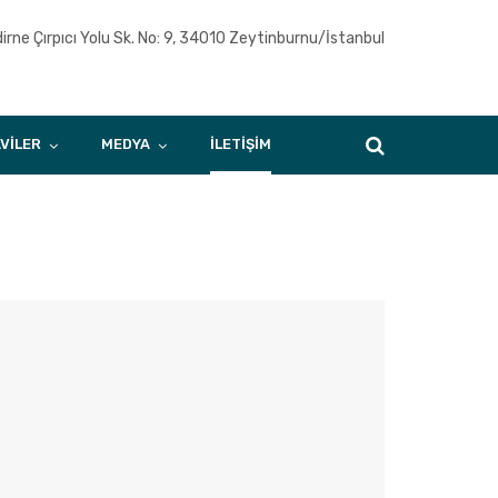
dirne Çırpıcı Yolu Sk. No: 9, 34010 Zeytinburnu/İstanbul
VILER
MEDYA
İLETIŞIM