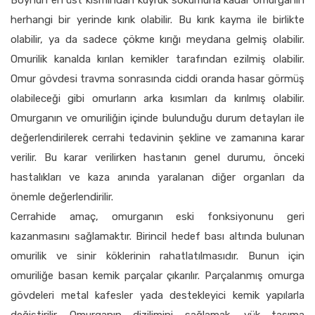
herhangi bir yerinde kırık olabilir. Bu kırık kayma ile birlikte
olabilir, ya da sadece çökme kırığı meydana gelmiş olabilir.
Omurilik kanalda kırılan kemikler tarafından ezilmiş olabilir.
Omur gövdesi travma sonrasında ciddi oranda hasar görmüş
olabileceği gibi omurların arka kısımları da kırılmış olabilir.
Omurganın ve omuriliğin içinde bulunduğu durum detayları ile
değerlendirilerek cerrahi tedavinin şekline ve zamanına karar
verilir. Bu karar verilirken hastanın genel durumu, önceki
hastalıkları ve kaza anında yaralanan diğer organları da
önemle değerlendirilir.
Cerrahide amaç, omurganın eski fonksiyonunu geri
kazanmasını sağlamaktır. Birincil hedef bası altında bulunan
omurilik ve sinir köklerinin rahatlatılmasıdır. Bunun için
omuriliğe basan kemik parçalar çıkarılır. Parçalanmış omurga
gövdeleri metal kafesler yada destekleyici kemik yapılarla
değiştirilir. Omurganın dizilimini sağlamak, yük taşıma