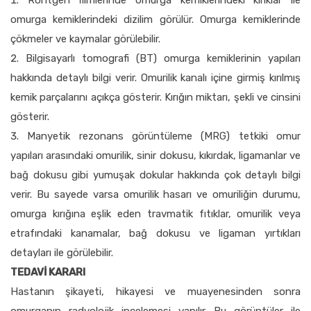
omurga kemiklerindeki dizilim görülür. Omurga kemiklerinde
çökmeler ve kaymalar görülebilir.
Bilgisayarlı tomografi (BT) omurga kemiklerinin yapıları
hakkında detaylı bilgi verir. Omurilik kanalı içine girmiş kırılmış
kemik parçalarını açıkça gösterir. Kırığın miktarı, şekli ve cinsini
gösterir.
Manyetik rezonans görüntüleme (MRG) tetkiki omur
yapıları arasındaki omurilik, sinir dokusu, kıkırdak, ligamanlar ve
bağ dokusu gibi yumuşak dokular hakkında çok detaylı bilgi
verir. Bu sayede varsa omurilik hasarı ve omuriliğin durumu,
omurga kırığına eşlik eden travmatik fıtıklar, omurilik veya
etrafındaki kanamalar, bağ dokusu ve ligaman yırtıkları
detayları ile görülebilir.
TEDAVİ KARARI
Hastanın şikayeti, hikayesi ve muayenesinden sonra
omurganın radyolojik incelemesi yapılır. Bu görüntüler ile