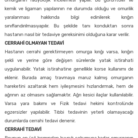
kemik ve ligaman yapılarının ne durumda olduğu ve omurilik
yaralanması hakkında bilgi edinilerek kırığın
sınıflandırılmasıyapılır. Bu şekilde tanı konduktan sonra
hastanın nasıl bir tedaviye gereksinimi olduğuna karar verilir.
CERRAHİ OLMAYAN TEDAVİ
Hastanın cerrahi gerektirmeyen omurga kırığı varsa, kırığın
şekli ve yerine göre değişen sürelerde yatak istirahati
uygulanabilir. Yatak istirahatine genellikle korse kullanımı de
eklenir. Burada amaç travmaya maruz kalmış omurganın
hareketini azaltarak hem iyileşmesini hızlandırmak, hem de
ağrının az olmasını sağlamaktır. Ağrı kesici ilaçlar kullanılabilir.
Varsa yara bakımı ve Fizik tedavi hekimi kontrolünde
egzersizler yapılabilir. Tıbbi tedavinin yeterli olamayacağı
durumlarda cerrahi tedavi denenir.
CERRAHİ TEDAVİ
Boynun en üst kısmından kuyruk sokumuna kadar omurganın